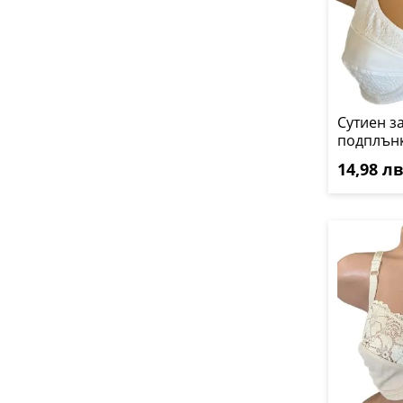
Сутиен з
подплънк
14,98 лв.