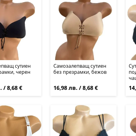
епващ сутиен
Самозалепващ сутиен
Су
рамки, черен
без презрамки, бежов
по
ча
 / 8,68 €
16,98 лв. / 8,68 €
14