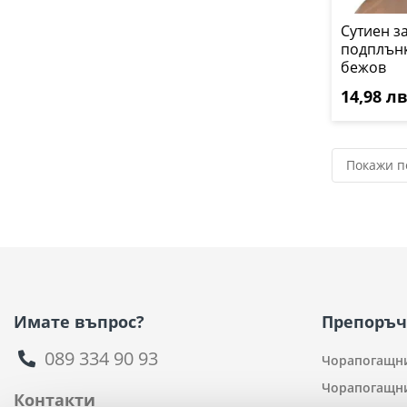
Сутиен з
подплънк
бежов
14,98 лв.
Имате въпрос?
Препоръч
089 334 90 93
Чорапогащни
Чорапогащни
Контакти