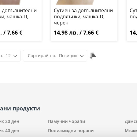
а допълнителни
Сутиен за допълнителни
Су
и, чашка-D,
подплънки, чашка-D,
по
черен
 / 7,66 €
14,98 лв. / 7,66 €
14
Настрой
12
Позиция
низходяща
посока
ани продукти
к 20 ден
Памучни чорапи
Дамс
к 40 ден
Полиамидни чорапи
Мъжк