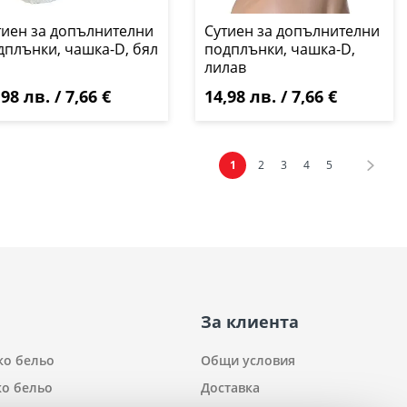
тиен за допълнителни
Сутиен за допълнителни
дплънки, чашка-D, бял
подплънки, чашка-D,
лилав
,98 лв. / 7,66 €
14,98 лв. / 7,66 €
Страница
В момента четете страница
Страница
Страница
Страница
Страница
Стра
Сладв
1
2
3
4
5
За клиента
ко бельо
Общи условия
о бельо
Доставка