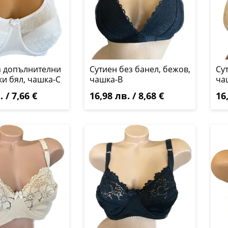
а допълнителни
Сутиен без банел, бежов,
Су
и бял, чашка-C
чашка-B
ча
 / 7,66 €
16,98 лв. / 8,68 €
16