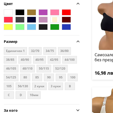
Цвят
Размер
Единичен 1
32/70
34/75
36/80
Самозал
без през
38/85
40/90
40/95
42/95
44/100
46/105
48/110
50/115
52/120
16,98 лв.
54/125
80
85
90
95
100
105
56/130
2 куки
3 куки
B
C
D
10мм
За кого