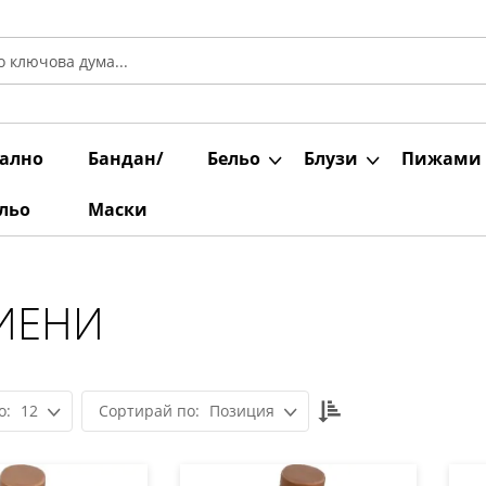
ално
Бандан/
Бельо
Блузи
Пижами
льо
Маски
ИЕНИ
Настрой
12
Позиция
низходяща
посока