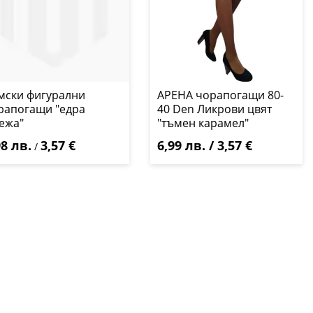
мски фигурални
АРЕНА чорапогащи 80-
рапогащи "едра
40 Den Ликрови цвят
ежа"
"тъмен карамел"
98 лв.
3,57 €
6,99 лв. / 3,57 €
/