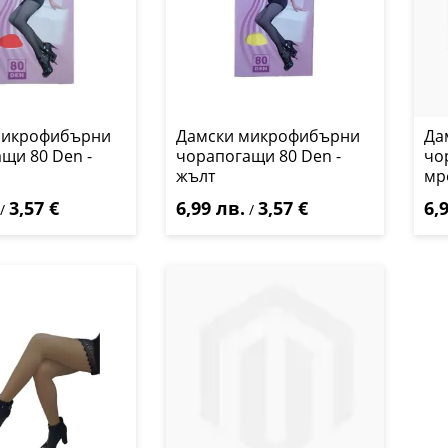
микрофибърни
Дамски микрофибърни
Да
щи 80 Den -
чорапогащи 80 Den -
чо
жълт
мр
3,57 €
6,99 лв.
3,57 €
6,
/
/