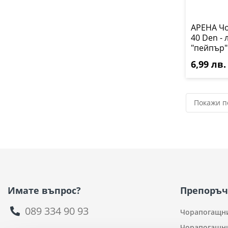
АРЕНА Чо
40 Den - 
"пейпър"
6,99 лв. 
Имате въпрос?
Препоръч
089 334 90 93
Чорапогащни
Чорапогащни