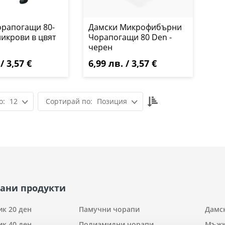
рапогащи 80-
Дамски Микрофибърни
ликрови в цвят
Чорапогащи 80 Den -
черен
/ 3,57 €
6,99 лв. / 3,57 €
Настрой
12
Позиция
низходяща
посока
ани продукти
к 20 ден
Памучни чорапи
Дамс
к 40 ден
Полиамидни чорапи
Мъжк