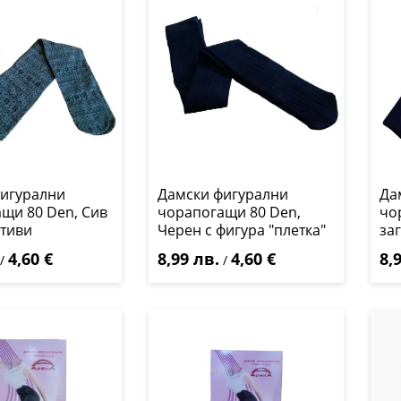
игурални
Дамски фигурални
Да
щи 80 Den, Сив
чорапогащи 80 Den,
чо
отиви
Черен с фигура "плетка"
за
4,60 €
8,99 лв.
4,60 €
8,9
/
/