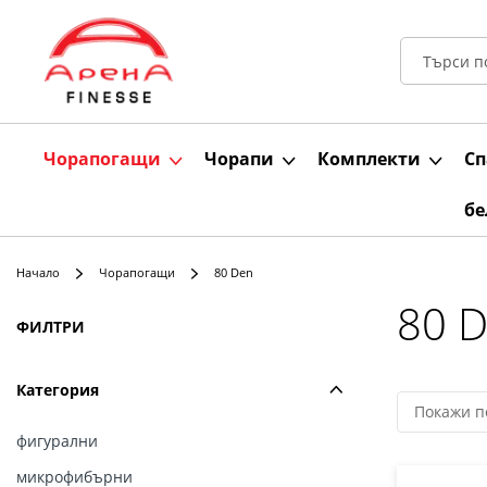
Чорапогащи
Чорапи
Комплекти
Сп
бе
Начало
Чорапогащи
80 Den
80 
Пазаруване
ФИЛТРИ
по
Категория
фигурални
микрофибърни