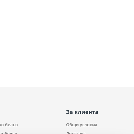
За клиента
ко бельо
Общи условия
о бельо
Доставка