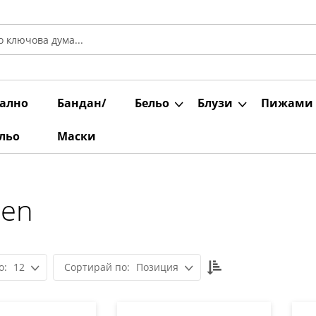
ално
Бандан/
Бельо
Блузи
Пижами
льо
Маски
Den
Настрой
12
Позиция
низходяща
посока