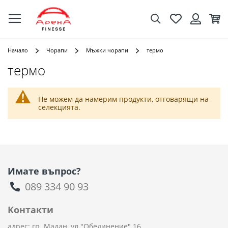
Търсене
Любими
Кол
Вход
Начало
Чорапи
Мъжки чорапи
термо
термо
Не можем да намерим продукти, отговарящи на
селекцията.
Имате въпрос?
089 334 90 93
Контакти
адрес: гр. Мадан, ул."Обединение" 16